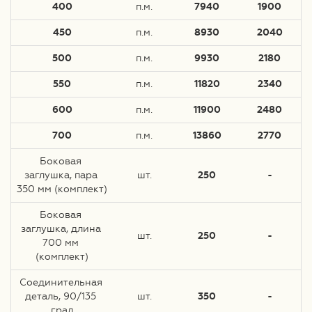
400
п.м.
7940
1900
450
п.м.
8930
2040
500
п.м.
9930
2180
550
п.м.
11820
2340
600
п.м.
11900
2480
700
п.м.
13860
2770
Боковая 
заглушка, пара 
шт.
250
-
350 мм (комплект)
Боковая 
заглушка, длина 
шт.
250
-
700 мм 
(комплект)
Соединительная 
деталь, 90/135 
шт.
350
-
град