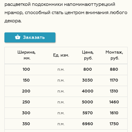
расцветкой подоконники напоминают турецкий
мрамор, способный стать центром внимания любого
декора.
Заказать
Ширина,
Цена,
Монтаж,
Ед. изм.
 мм.
 руб.
 руб.
100
п.м.
800
880
150
п.м.
3030
1170
200
п.м.
4000
1310
250
п.м.
5000
1460
300
п.м.
5970
1610
350
п.м.
6960
1750