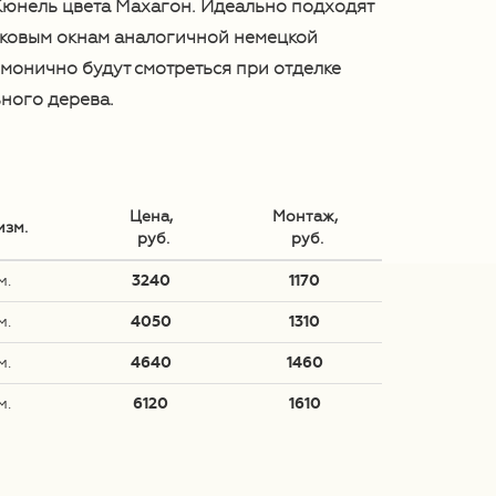
юнель цвета Махагон. Идеально подходят
ковым окнам аналогичной немецкой
рмонично будут смотреться при отделке
ьного дерева.
Цена,
Монтаж,
изм.
 руб.
 руб.
м.
3240
1170
м.
4050
1310
м.
4640
1460
м.
6120
1610