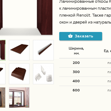
Ламинированные откосы К
к ламинированным пласти
пленкой Renolit. Также га
окон и дверей из натурал
Заказать
Ширина,
Ед. 
 мм.
200
п.
300
п.
400
п.
600
п.